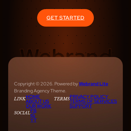
GET STARTED
Copyright © 2026. Powered by
Webrand Lite
Branding Agency Theme.
HOME
PRIVACY POLICY
LINK
TERMS
ABOUT US
TERMS OF SERVICES
OUR WORK
SUPPORT
FB
SOCIAL
IG
YT