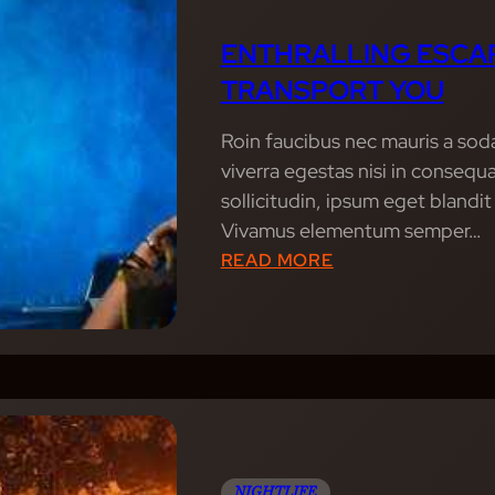
H
V
A
O
ENTHRALLING ESCAP
T
L
TRANSPORT YOU
L
U
E
T
Roin faucibus nec mauris a sod
A
I
viverra egestas nisi in conseq
V
O
sollicitudin, ipsum eget blandit
E
N
Vivamus elementum semper…
Y
:
:
READ MORE
O
H
E
U
O
N
I
W
T
N
M
H
A
U
R
W
S
A
E
I
L
C
NIGHTLIFE