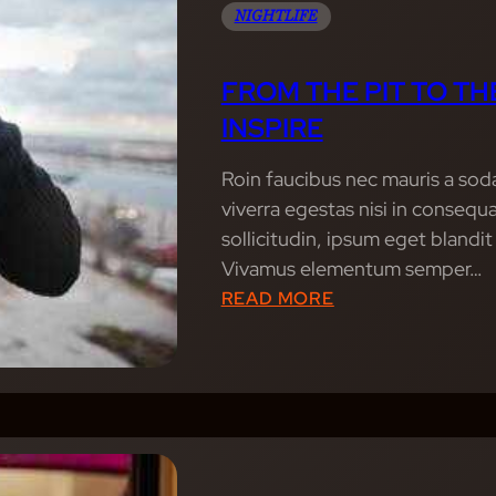
S
NIGHTLIFE
O
H
R
O
E
FROM THE PIT TO TH
W
S
INSPIRE
S
:
T
M
Roin faucibus nec mauris a sod
H
E
viverra egestas nisi in conseq
A
M
sollicitudin, ipsum eget blandit
T
O
Vivamus elementum semper…
T
R
:
READ MORE
R
A
F
A
B
R
N
L
O
S
E
M
P
F
T
O
I
H
R