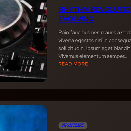
S
RHYTHM REVOLUTIO
E
EVOLVING
R
S
Roin faucibus nec mauris a sod
:
viverra egestas nisi in conseq
M
sollicitudin, ipsum eget blandit
U
Vivamus elementum semper…
S
:
READ MORE
I
R
C
H
S
Y
H
T
O
H
W
M
S
R
T
NIGHTLIFE
E