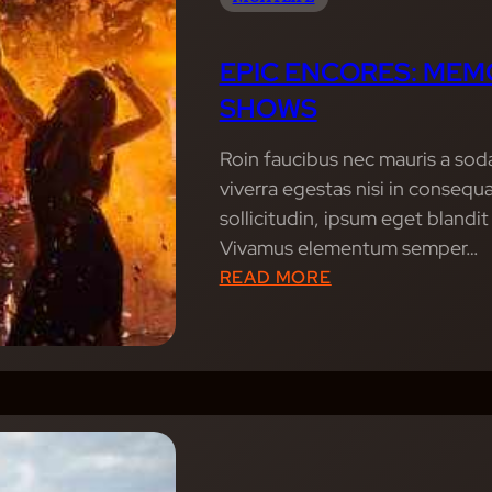
L
S
I
H
N
EPIC ENCORES: MEM
O
G
SHOWS
W
E
S
S
Roin faucibus nec mauris a sod
A
C
viverra egestas nisi in conseq
R
A
sollicitudin, ipsum eget blandit
E
P
Vivamus elementum semper…
E
E
:
READ MORE
V
S
E
O
:
P
L
M
I
V
U
C
I
S
E
N
I
N
G
C
C