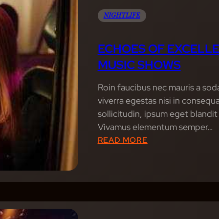
N
E
T
A
NIGHTLIFE
P
Y
L
I
O
E
T
ECHOES OF EXCELL
U
S
T
MUSIC SHOWS
F
O
R
T
Roin faucibus nec mauris a sod
O
H
viverra egestas nisi in conseq
M
E
sollicitudin, ipsum eget blandit
M
P
Vivamus elementum semper…
U
U
:
READ MORE
S
L
E
I
P
C
C
I
H
S
T
O
H
:
E
O
H
S