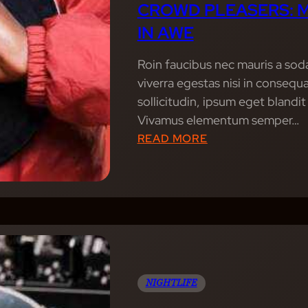
CROWD PLEASERS: M
IN AWE
Roin faucibus nec mauris a sod
viverra egestas nisi in conseq
sollicitudin, ipsum eget blandit
Vivamus elementum semper…
:
READ MORE
C
R
O
W
D
P
L
NIGHTLIFE
E
A