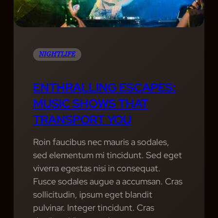
H
I
E
C
D
I
V
NIGHTLIFE
E
R
ENTHRALLING ESCAPES:
S
MUSIC SHOWS THAT
I
TRANSPORT YOU
T
Y
Roin faucibus nec mauris a sodales,
O
sed elementum mi tincidunt. Sed eget
F
viverra egestas nisi in consequat.
M
Fusce sodales augue a accumsan. Cras
U
sollicitudin, ipsum eget blandit
S
pulvinar. Integer tincidunt. Cras
I