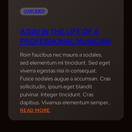
I
T
G
CONCERTS
T
H
R
T
A DAY IN THE LIFE OF A
A
C
N
PROFESSIONAL MUSICIAN
L
S
U
Roin faucibus nec mauris a sodales,
P
B
sed elementum mi tincidunt. Sed eget
O
S
viverra egestas nisi in consequat.
R
S
Fusce sodales augue a accumsan. Cras
T
H
sollicitudin, ipsum eget blandit
Y
A
pulvinar. Integer tincidunt. Cras
O
P
dapibus. Vivamus elementum semper…
U
E
:
READ MORE
M
A
O
D
D