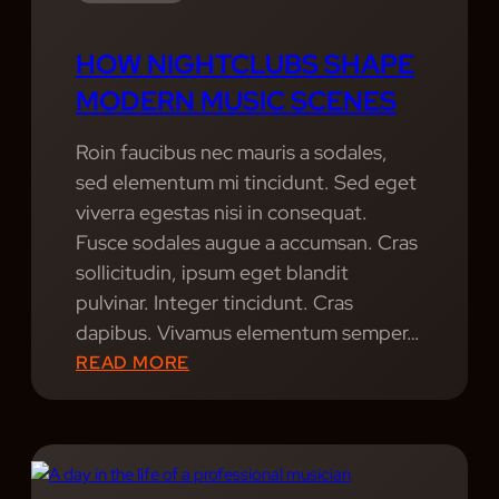
P
E
HOW NIGHTCLUBS SHAPE
S
MODERN MUSIC SCENES
:
M
Roin faucibus nec mauris a sodales,
U
sed elementum mi tincidunt. Sed eget
S
viverra egestas nisi in consequat.
I
Fusce sodales augue a accumsan. Cras
C
sollicitudin, ipsum eget blandit
S
pulvinar. Integer tincidunt. Cras
H
dapibus. Vivamus elementum semper…
O
:
READ MORE
W
H
S
O
T
W
H
N
A