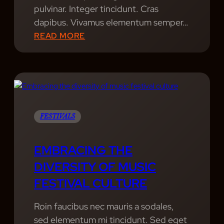
S
pulvinar. Integer tincidunt. Cras
L
dapibus. Vivamus elementum semper…
I
:
READ MORE
E
B
S
E
H
I
N
D
FESTIVALS
T
H
EMBRACING THE
E
DIVERSITY OF MUSIC
S
FESTIVAL CULTURE
C
E
Roin faucibus nec mauris a sodales,
N
sed elementum mi tincidunt. Sed eget