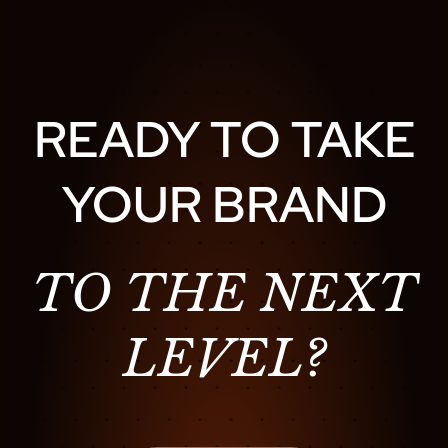
N
L
I
V
E
READY TO TAKE
:
T
YOUR BRAND
H
E
B
E
TO THE NEXT
S
T
LEVEL?
L
I
V
E