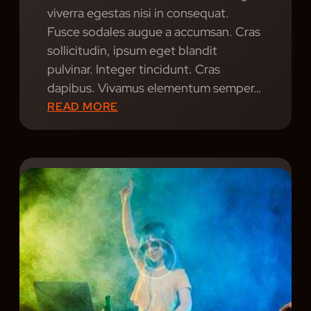
E
viverra egestas nisi in consequat.
S
Fusce sodales augue a accumsan. Cras
:
sollicitudin, ipsum eget blandit
C
pulvinar. Integer tincidunt. Cras
R
dapibus. Vivamus elementum semper…
E
:
READ MORE
A
E
T
M
I
B
N
R
G
A
N
C
E
I
W
N
M
G
U
T
S