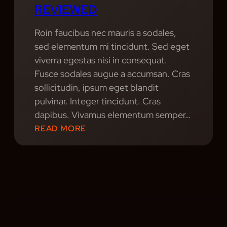
REVIEWED
F
E
Roin faucibus nec mauris a sodales,
S
sed elementum mi tincidunt. Sed eget
S
viverra egestas nisi in consequat.
I
Fusce sodales augue a accumsan. Cras
O
sollicitudin, ipsum eget blandit
N
pulvinar. Integer tincidunt. Cras
A
dapibus. Vivamus elementum semper…
L
:
READ MORE
M
S
U
O
S
U
I
N
C
D
I
S
A
A