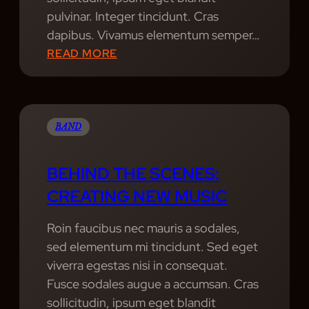
C
pulvinar. Integer tincidunt. Cras
S
dapibus. Vivamus elementum semper…
H
:
READ MORE
O
T
W
H
S
I
O
S
BAND
F
W
T
A
BEHIND THE SCENES:
H
Y
CREATING NEW MUSIC
E
M
Y
A
Roin faucibus nec mauris a sodales,
E
D
sed elementum mi tincidunt. Sed eget
A
N
viverra egestas nisi in consequat.
R
E
Fusce sodales augue a accumsan. Cras
S
sollicitudin, ipsum eget blandit