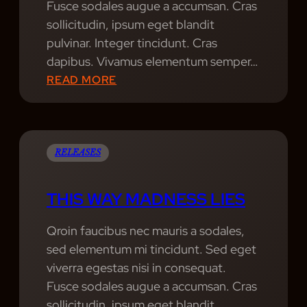
Fusce sodales augue a accumsan. Cras
sollicitudin, ipsum eget blandit
pulvinar. Integer tincidunt. Cras
dapibus. Vivamus elementum semper…
:
READ MORE
B
E
S
T
RELEASES
L
I
THIS WAY MADNESS LIES
V
E
Qroin faucibus nec mauris a sodales,
M
sed elementum mi tincidunt. Sed eget
U
viverra egestas nisi in consequat.
S
Fusce sodales augue a accumsan. Cras
I
sollicitudin, ipsum eget blandit