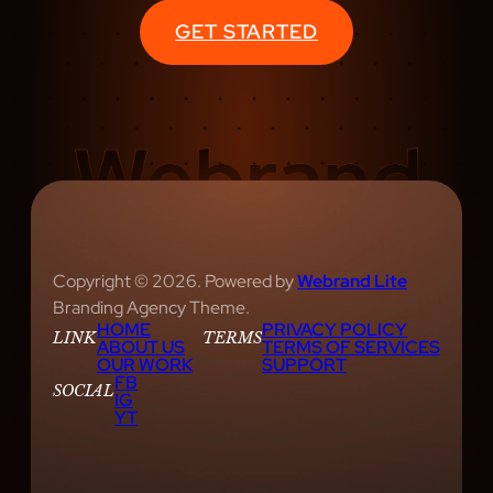
M
GET STARTED
U
S
I
C
S
H
O
W
S
Copyright © 2026. Powered by
Webrand Lite
R
Branding Agency Theme.
HOME
PRIVACY POLICY
E
LINK
TERMS
ABOUT US
TERMS OF SERVICES
V
OUR WORK
SUPPORT
FB
I
SOCIAL
IG
YT
E
W
E