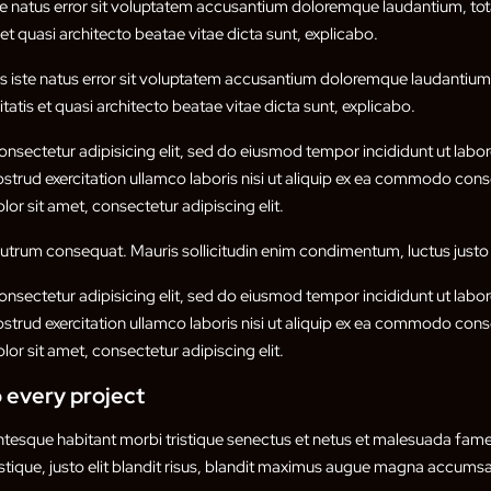
ste natus error sit voluptatem accusantium doloremque laudantium, t
s et quasi architecto beatae vitae dicta sunt, explicabo.
is iste natus error sit voluptatem accusantium doloremque laudanti
itatis et quasi architecto beatae vitae dicta sunt, explicabo.
nsectetur adipisicing elit, sed do eiusmod tempor incididunt ut labor
trud exercitation ullamco laboris nisi ut aliquip ex ea commodo conse
or sit amet, consectetur adipiscing elit.
 rutrum consequat. Mauris sollicitudin enim condimentum, luctus justo 
nsectetur adipisicing elit, sed do eiusmod tempor incididunt ut labor
trud exercitation ullamco laboris nisi ut aliquip ex ea commodo conse
or sit amet, consectetur adipiscing elit.
 every project
entesque habitant morbi tristique senectus et netus et malesuada fame
istique, justo elit blandit risus, blandit maximus augue magna accumsan