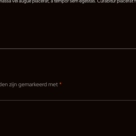
assa vel augue placerat, a tempor sem egestas. Curabitur placerat fi
lden zijn gemarkeerd met
*