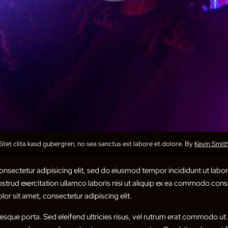
Stet clita kasd gubergren, no sea sanctus est labore et dolore. By
Kevin Smit
nsectetur adipisicing elit, sed do eiusmod tempor incididunt ut labor
trud exercitation ullamco laboris nisi ut aliquip ex ea commodo conse
or sit amet, consectetur adipiscing elit.
tesque porta. Sed eleifend ultricies risus, vel rutrum erat commodo u