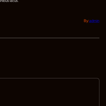
nibus lacus.
By:
admin