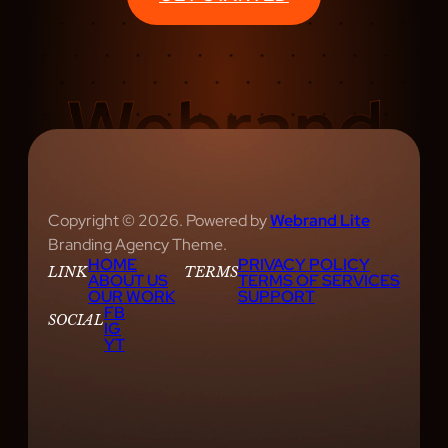
Copyright © 2026. Powered by
Webrand Lite
Branding Agency Theme.
HOME
PRIVACY POLICY
LINK
TERMS
ABOUT US
TERMS OF SERVICES
OUR WORK
SUPPORT
FB
SOCIAL
IG
YT