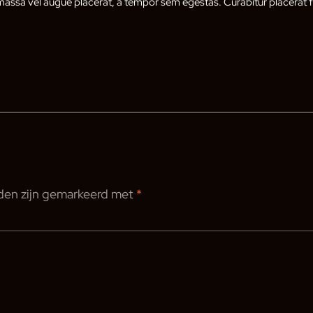
assa vel augue placerat, a tempor sem egestas. Curabitur placerat fi
lden zijn gemarkeerd met
*