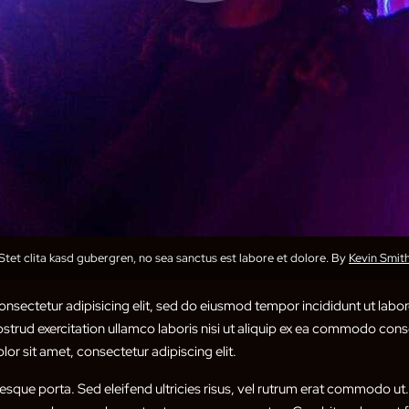
Stet clita kasd gubergren, no sea sanctus est labore et dolore. By
Kevin Smit
nsectetur adipisicing elit, sed do eiusmod tempor incididunt ut labor
trud exercitation ullamco laboris nisi ut aliquip ex ea commodo conse
or sit amet, consectetur adipiscing elit.
tesque porta. Sed eleifend ultricies risus, vel rutrum erat commodo u