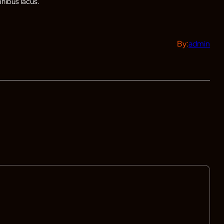
nibus lacus.
By:
admin