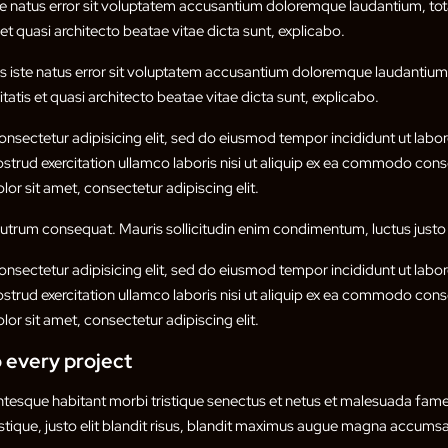
ste natus error sit voluptatem accusantium doloremque laudantium, t
s et quasi architecto beatae vitae dicta sunt, explicabo.
is iste natus error sit voluptatem accusantium doloremque laudanti
itatis et quasi architecto beatae vitae dicta sunt, explicabo.
nsectetur adipisicing elit, sed do eiusmod tempor incididunt ut labor
trud exercitation ullamco laboris nisi ut aliquip ex ea commodo conse
or sit amet, consectetur adipiscing elit.
 rutrum consequat. Mauris sollicitudin enim condimentum, luctus justo 
nsectetur adipisicing elit, sed do eiusmod tempor incididunt ut labor
trud exercitation ullamco laboris nisi ut aliquip ex ea commodo conse
or sit amet, consectetur adipiscing elit.
 every project
entesque habitant morbi tristique senectus et netus et malesuada fame
istique, justo elit blandit risus, blandit maximus augue magna accumsan