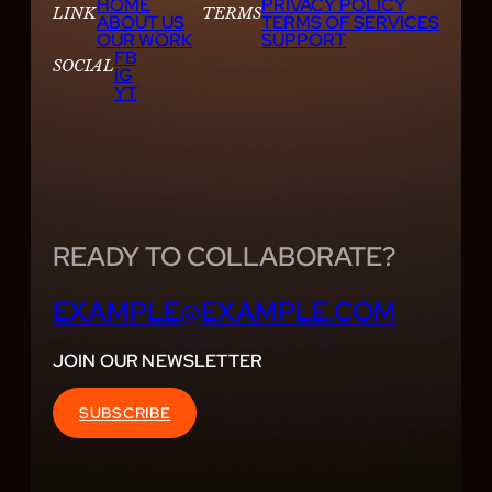
HOME
PRIVACY POLICY
LINK
TERMS
ABOUT US
TERMS OF SERVICES
OUR WORK
SUPPORT
FB
SOCIAL
IG
YT
READY TO COLLABORATE?
EXAMPLE@EXAMPLE.COM
JOIN OUR NEWSLETTER
SUBSCRIBE