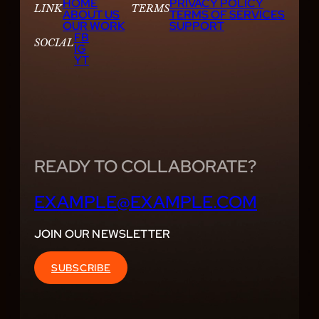
HOME
PRIVACY POLICY
LINK
TERMS
ABOUT US
TERMS OF SERVICES
OUR WORK
SUPPORT
FB
SOCIAL
IG
YT
READY TO COLLABORATE?
EXAMPLE@EXAMPLE.COM
JOIN OUR NEWSLETTER
SUBSCRIBE