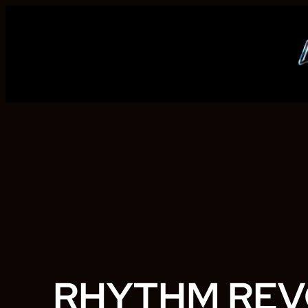
Ga
naar
de
inhoud
RHYTHM REV