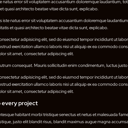
ste natus error sit voluptatem accusantium doloremque laudantium, t
s et quasi architecto beatae vitae dicta sunt, explicabo.
is iste natus error sit voluptatem accusantium doloremque laudanti
itatis et quasi architecto beatae vitae dicta sunt, explicabo.
nsectetur adipisicing elit, sed do eiusmod tempor incididunt ut labor
trud exercitation ullamco laboris nisi ut aliquip ex ea commodo conse
or sit amet, consectetur adipiscing elit.
 rutrum consequat. Mauris sollicitudin enim condimentum, luctus justo 
nsectetur adipisicing elit, sed do eiusmod tempor incididunt ut labor
trud exercitation ullamco laboris nisi ut aliquip ex ea commodo conse
or sit amet, consectetur adipiscing elit.
 every project
entesque habitant morbi tristique senectus et netus et malesuada fame
istique, justo elit blandit risus, blandit maximus augue magna accumsan