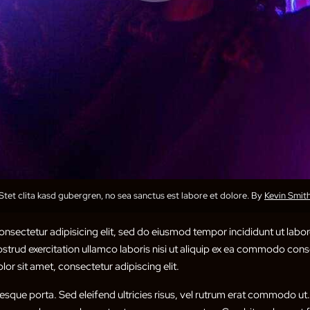
Stet clita kasd gubergren, no sea sanctus est labore et dolore. By
Kevin Smit
nsectetur adipisicing elit, sed do eiusmod tempor incididunt ut labor
trud exercitation ullamco laboris nisi ut aliquip ex ea commodo conse
or sit amet, consectetur adipiscing elit.
tesque porta. Sed eleifend ultricies risus, vel rutrum erat commodo u