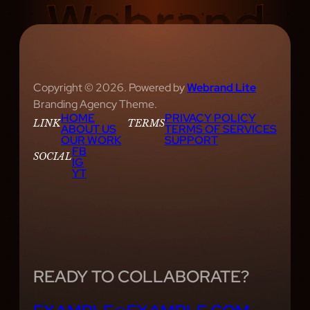
Copyright © 2026. Powered by
Webrand Lite
Branding Agency Theme.
HOME
PRIVACY POLICY
LINK
TERMS
ABOUT US
TERMS OF SERVICES
OUR WORK
SUPPORT
FB
SOCIAL
IG
YT
READY TO COLLABORATE?