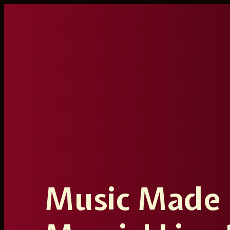
Ga
naar
de
inhoud
Music Made