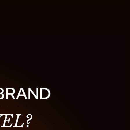
 BRAND
EL?