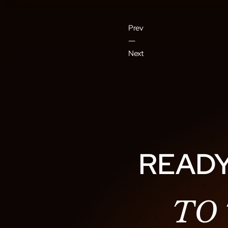
Prev
―
Next
READY
TO